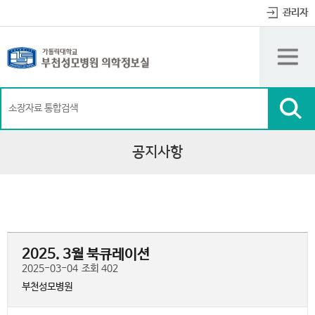
뉴
로
로
정
관리자
바
가
가
보
로
기
기
바
가
(
로
기
s
가
k
기
i
p
t
o
c
o
n
공지사항
t
e
n
t
)
2025. 3월 북큐레이션
2025-03-04
조회 402
부천성모병원