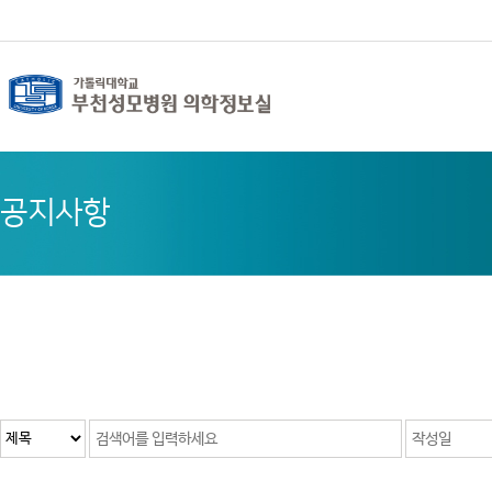
뉴
로
로
정
바
가
가
보
로
기
기
바
가
(
로
기
s
가
k
기
i
p
t
o
c
o
공지사항
n
t
e
n
t
)