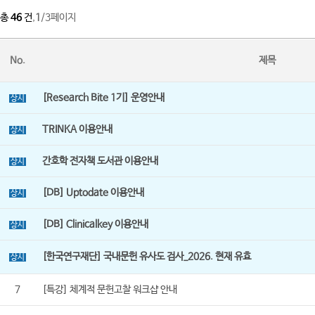
총
46
건
,
1
/3페이지
No.
제목
[Research Bite 1기] 운영안내
상시
TRINKA 이용안내
상시
간호학 전자책 도서관 이용안내
상시
[DB] Uptodate 이용안내
상시
[DB] Clinicalkey 이용안내
상시
[한국연구재단] 국내문헌 유사도 검사_2026. 현재 유효
상시
7
[특강] 체계적 문헌고찰 워크샵 안내