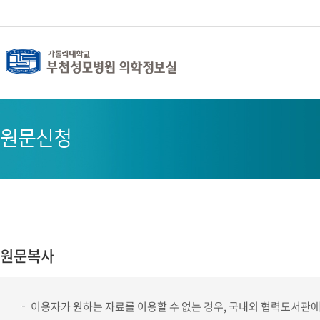
뉴
로
로
정
바
가
가
보
로
기
기
바
가
(
로
기
s
가
k
기
i
p
t
o
c
o
원문신청
n
t
e
n
t
)
원문복사
이용자가 원하는 자료를 이용할 수 없는 경우, 국내외 협력도서관